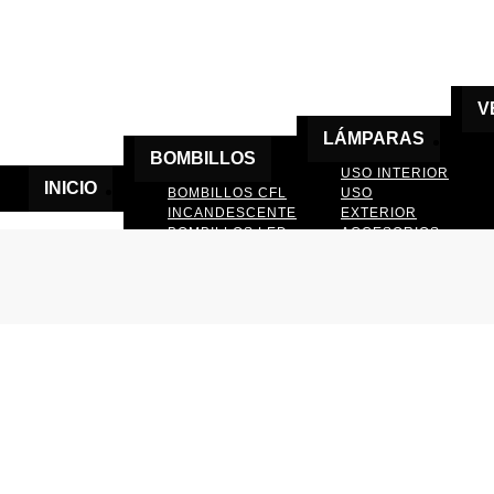
V
LÁMPARAS
BOMBILLOS
USO INTERIOR
INICIO
BOMBILLOS CFL
USO
INCANDESCENTE
EXTERIOR
BOMBILLOS LED
ACCESORIOS
DE LAMPARAS