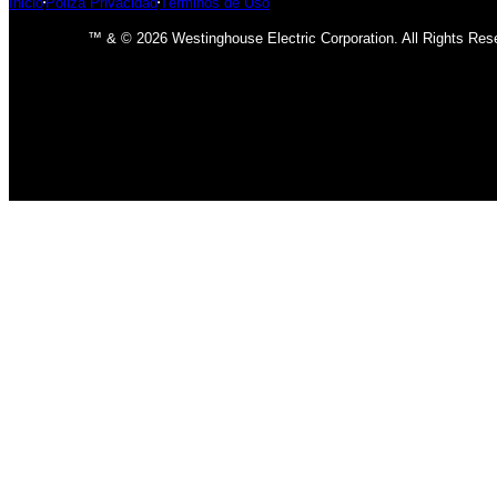
Inicio
Póliza Privacidad
Términos de Uso
™ & © 2026 Westinghouse Electric Corporation. All Rights Res
INICIO
BOMBILLOS
BOMBILLOS CFL
INCANDESCENTE
BOMBILLOS LED
LÁMPARAS
USO INTERIOR
USO EXTERIOR
ACCESORIOS DE LAMPARAS
VENTILADORES
CLÁSICO