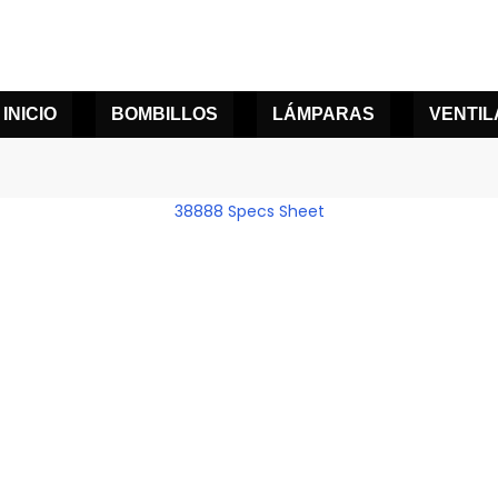
INICIO
BOMBILLOS
LÁMPARAS
VENTI
38888 Specs Sheet