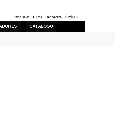
United States
Europe
Latin America
ESPAÑOL
LADORES
CATÁLOGO