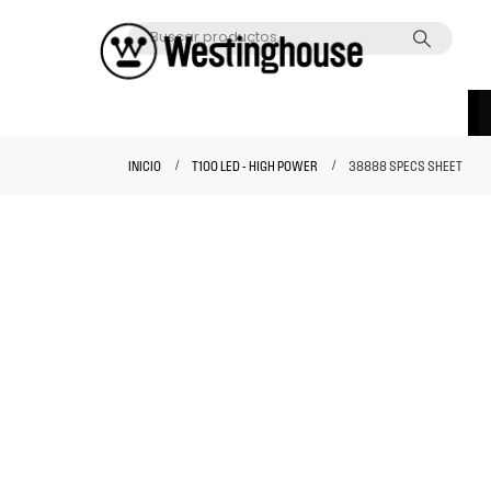
INICIO
T100 LED - HIGH POWER
38888 SPECS SHEET