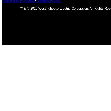
Inicio
Póliza Privacidad
Términos de Uso
™ & © 2026 Westinghouse Electric Corporation. All Rights Res
INICIO
BOMBILLOS
BOMBILLOS CFL
INCANDESCENTE
BOMBILLOS LED
LÁMPARAS
USO INTERIOR
USO EXTERIOR
ACCESORIOS DE LAMPARAS
VENTILADORES
CLÁSICO