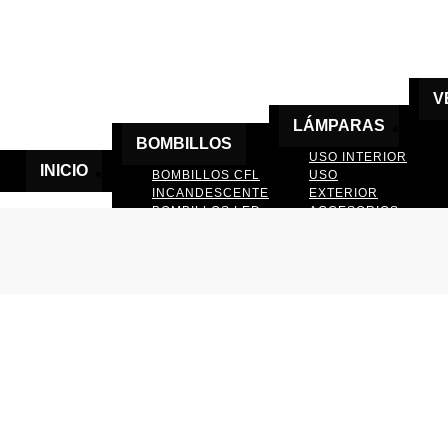
V
LÁMPARAS
BOMBILLOS
USO INTERIOR
INICIO
BOMBILLOS CFL
USO
INCANDESCENTE
EXTERIOR
BOMBILLOS LED
ACCESORIOS
DE LAMPARAS