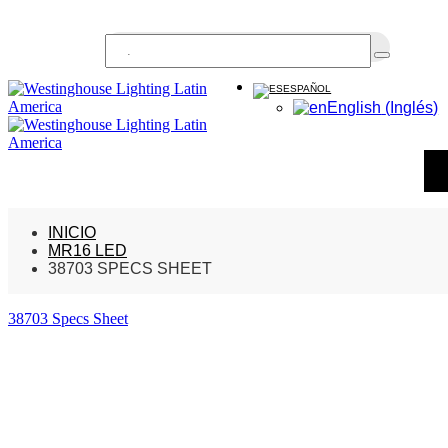
Buscar...
ESPAÑOL
English
(
Inglés
)
INICIO
MR16 LED
38703 SPECS SHEET
38703 Specs Sheet