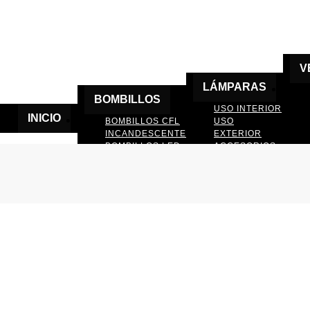
V
LÁMPARAS
BOMBILLOS
USO INTERIOR
INICIO
BOMBILLOS CFL
USO
INCANDESCENTE
EXTERIOR
BOMBILLOS LED
ACCESORIOS
DE LAMPARAS