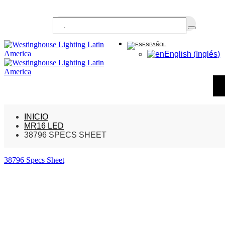
Buscar...
ESPAÑOL
English
(
Inglés
)
INICIO
MR16 LED
38796 SPECS SHEET
38796 Specs Sheet