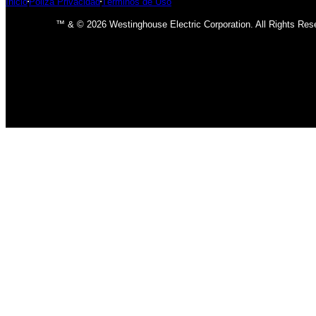
Inicio
Póliza Privacidad
Términos de Uso
™ & © 2026 Westinghouse Electric Corporation. All Rights Res
INICIO
BOMBILLOS
BOMBILLOS CFL
INCANDESCENTE
BOMBILLOS LED
LÁMPARAS
USO INTERIOR
USO EXTERIOR
ACCESORIOS DE LAMPARAS
VENTILADORES
CLÁSICO