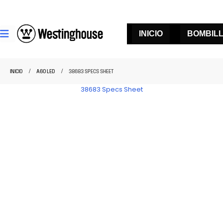
INICIO
BOMBIL
INICIO
A60 LED
38683 SPECS SHEET
38683 Specs Sheet