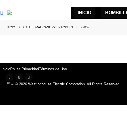
INICIO
BOMBILL
INICIO
CATHEDRAL CANOPY BRACKETS
77059
Inicio
Póliza Privacidad
Términos de Uso
™ & © 2026 Westinghouse Electric Corporation. All Rights Reserved.