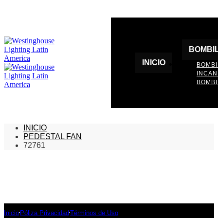
BOMBI
INICIO
BOMBI
INCA
BOMBI
INICIO
PEDESTAL FAN
72761
Inicio
Póliza Privacidad
Términos de Uso