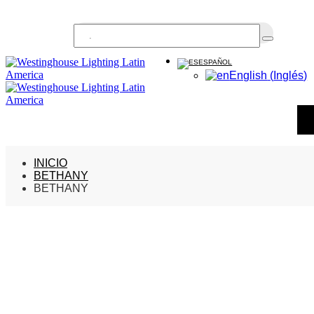
Buscar...
ESPAÑOL
English
(
Inglés
)
INICIO
BETHANY
BETHANY