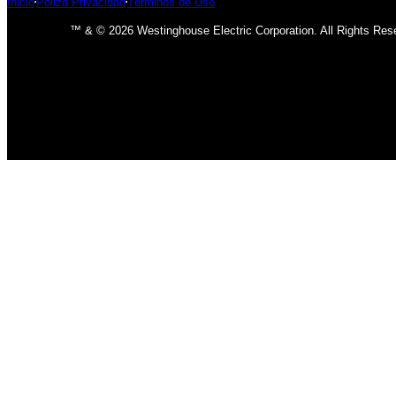
Inicio
Póliza Privacidad
Términos de Uso
™ & © 2026 Westinghouse Electric Corporation. All Rights Res
INICIO
BOMBILLOS
BOMBILLOS CFL
INCANDESCENTE
BOMBILLOS LED
LÁMPARAS
USO INTERIOR
USO EXTERIOR
ACCESORIOS DE LAMPARAS
VENTILADORES
CLÁSICO