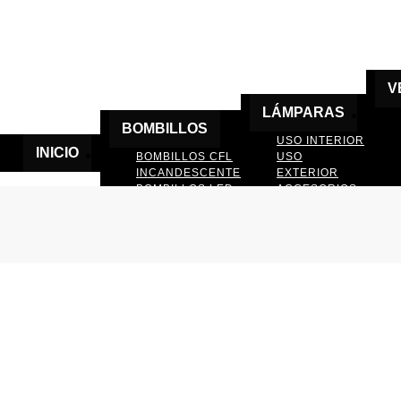
V
LÁMPARAS
BOMBILLOS
USO INTERIOR
INICIO
BOMBILLOS CFL
USO
INCANDESCENTE
EXTERIOR
BOMBILLOS LED
ACCESORIOS
DE LAMPARAS