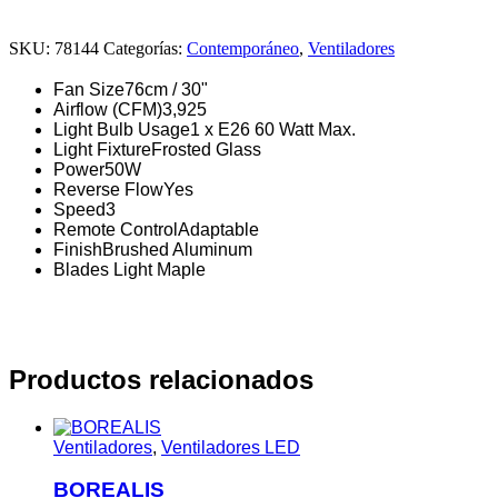
SKU:
78144
Categorías:
Contemporáneo
,
Ventiladores
Fan Size
76cm / 30"
Airflow (CFM)
3,925
Light Bulb Usage
1 x E26 60 Watt Max.
Light Fixture
Frosted Glass
Power
50W
Reverse Flow
Yes
Speed
3
Remote Control
Adaptable
Finish
Brushed Aluminum
Blades
Light Maple
Productos relacionados
Ventiladores
,
Ventiladores LED
BOREALIS