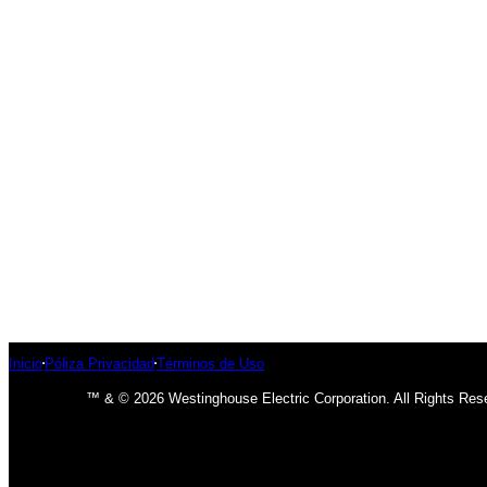
Inicio
Póliza Privacidad
Términos de Uso
™ & © 2026 Westinghouse Electric Corporation. All Rights Res