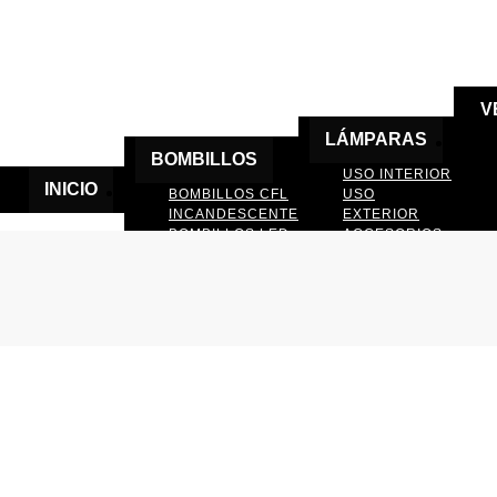
V
LÁMPARAS
BOMBILLOS
USO INTERIOR
INICIO
BOMBILLOS CFL
USO
INCANDESCENTE
EXTERIOR
BOMBILLOS LED
ACCESORIOS
DE LAMPARAS