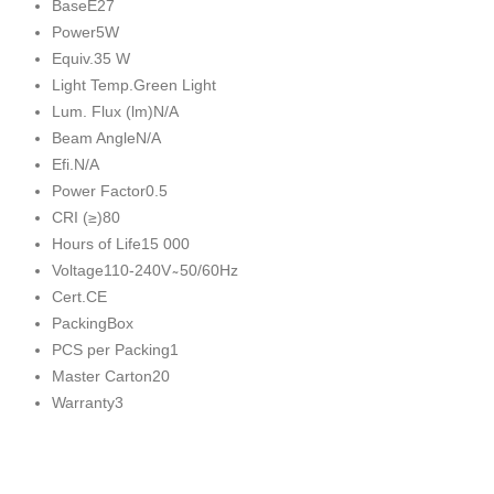
Base
E27
Power
5W
Equiv.
35 W
Light Temp.
Green Light
Lum. Flux (lm)
N/A
Beam Angle
N/A
Efi.
N/A
Power Factor
0.5
CRI (≥)
80
Hours of Life
15 000
Voltage
110-240V ̴ 50/60Hz
Cert.
CE
Packing
Box
PCS per Packing
1
Master Carton
20
Warranty
3